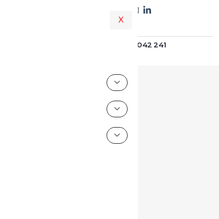
X
+51 975 042 241
Asesoría al: