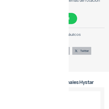
ventiladores, transportadores y sistemas de rotación
industrial.
CONVERSA CON UN ASESOR
Categorías:
Hidráulica
,
Motores Hidráulicos
Marca:
Hystar
Compártelo
Facebook
LinkedIn
Twitter
Telegram
Línea de Motores Unidireccionales Hystar