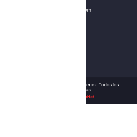
+51 953 109 752
ventas1@destacoingenieros.com
Síguenos
Copyright © 2026 Destaco Ingenieros | Todos los
derechos reservados
Desarrollado por
AlexaNet