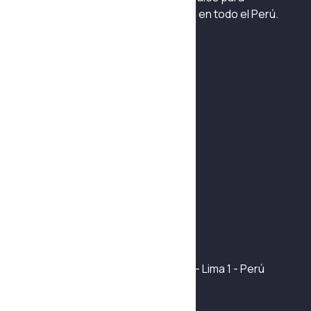
sistemas hidráulicos y neumáticos en todo el Perú.
Habla con un asesor
+51 975 042 241
Navegación
Quiénes Somos
Fabricación y Automatización
Reparación y mantenimiento
Productos
Certificaciones
Contáctanos
Mapa del sitio
Info de contacto
Jr. Ramón Cárcamo 565 Int. 144 - Lima 1 - Perú
+51 975 142 241