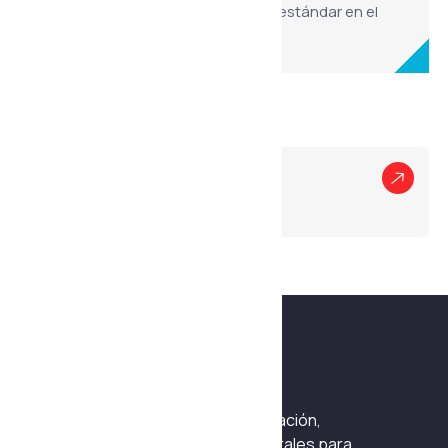
precisa, consolidándose como un estándar en el
mercado.
Otros Productos
Hidráulica
Divisores de Caudal
Ingeniería especializada en fabricación,
mantenimiento y soluciones integrales para