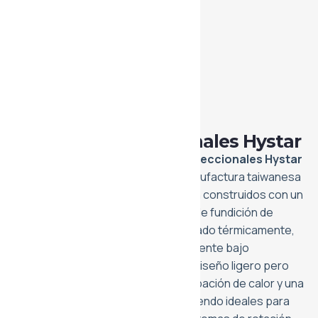
Hidráulica
Motores Unidireccionales Hystar
Los
motores de engranajes unidireccionales Hystar
representan la excelencia en la manufactura taiwanesa
para sistemas oleodinámicos. Están construidos con un
cuerpo de aluminio extruido, tapas de fundición de
aluminio y engranajes de acero tratado térmicamente,
lo que garantiza una operación eficiente bajo
condiciones de carga continua. Su diseño ligero pero
robusto permite una excelente disipación de calor y una
resistencia superior al desgaste, siendo ideales para