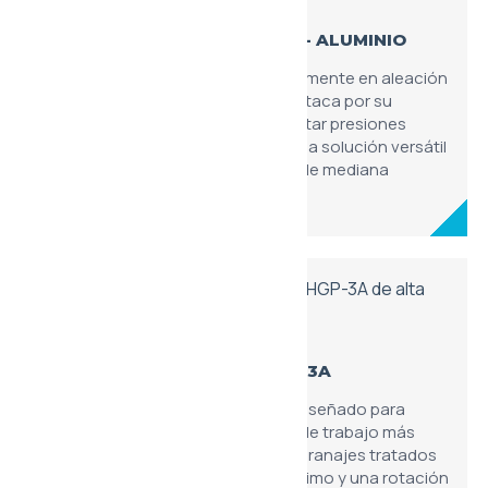
MOTOR DE ENGRANAJES HGP - ALUMINIO
Motor compacto fabricado íntegramente en aleación
de aluminio de alta resistencia. Destaca por su
ligereza y su capacidad para soportar presiones
operativas estándar, ofreciendo una solución versátil
para sistemas de automatización de mediana
potencia.
MOTOR DE ENGRANAJES HGP-3A
Modelo reforzado de la serie HGP, diseñado para
soportar picos de presión y ciclos de trabajo más
exigentes. Su configuración de engranajes tratados
asegura un torque de arranque óptimo y una rotación