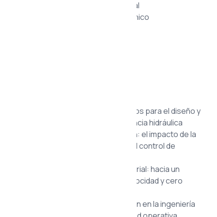
Válvulas de Accionamiento Manual
Válvulas de Accionamiento Mecánico
Cilindros sin Vástagos
Cilindros Compactos
Cilindros Norma ISO 6432
Cilindros Norma ISO 6431
Blog
Guía de ingeniería: criterios críticos para el diseño y
fabricación de unidades de potencia hidráulica
Sistemas hidráulicos de precisión: el impacto de la
tecnología electromecánica en el control de
potencia
Automatización neumática industrial: hacia un
modelo de producción de alta velocidad y cero
emisiones
La importancia de la homologación en la ingeniería
de fluidos: seguridad y continuidad operativa