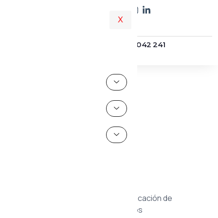
X
+51 975 042 241
Asesoría al:
Mapa del sitio
Páginas
Reclamos
Calculadoras
Servicio de montaje en planta
Mapa del sitio
Marcas
Certificaciones
Ingeniería, Automatización y Fabricación de
Sistemas Hidráulicos y Neumáticos