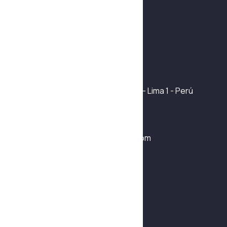
Productos
Certificaciones
Contáctanos
Mapa del sitio
Info de contacto
Jr. Ramón Cárcamo 565 Int. 144 - Lima 1 - Perú
+51 975 142 241
+51 953 109 752
ventas1@destacoingenieros.com
Síguenos