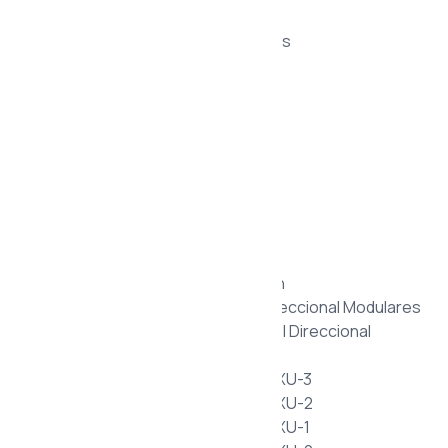
Cilindros Neumáticos
Bombas Hidráulicas de Engranajes
Productos
Divisores de Caudal
Accesorios Hidráulicos
Manómetros y Switches
Enfriador de Aceite
Filtros
Válvulas de Control
Válvulas Manuales de Alta Presión
Bloque de Válvulas de Control Direccional Modulares
Monoblock de Válvulas de Control Direccional
Motores Unidireccionales Hystar
Motor de Engranajes Exteriores XU-3
Motor de Engranajes Exteriores XU-2
Motor de Engranajes Exteriores XU-1