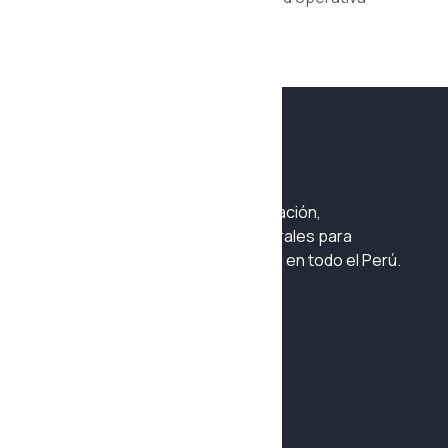
Ingeniería especializada en fabricación,
mantenimiento y soluciones integrales para
sistemas hidráulicos y neumáticos en todo el Perú.
Habla con un asesor
+51 975 042 241
Navegación
Quiénes Somos
Fabricación y Automatización
Reparación y mantenimiento