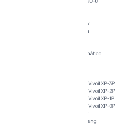
Motor de Engranajes Exteriores XU-0
Accesorios Neumáticos
Conexiones Neumáticas
Vibradores Neumáticos Pneu-Tek
Vibradores Neumáticos Eurovibra
Lubricadores Neumáticos
Filtros Neumáticos
Unidades de Mantenimiento Neumático
Reguladores de Presión
Bombas Múltiples
Bombas Unidireccionales Hystar
Bomba de Engranajes Exteriores Vivoil XP-3P
Bomba de Engranajes Exteriores Vivoil XP-2P
Bomba de Engranajes Exteriores Vivoil XP-1P
Bomba de Engranajes Exteriores Vivoil XP-0P
Electroválvulas Hidráulicas Hystar
Electroválvulas Hidráulicas Hanshang
Válvulas Multifluido
Electroválvulas Neumáticas