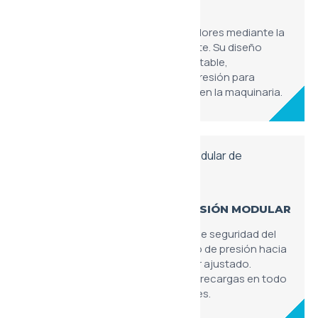
MODULAR
Controla la velocidad de los actuadores mediante la
restricción precisa del flujo de aceite. Su diseño
modular permite un ajuste fino y estable,
compensando las variaciones de presión para
mantener un movimiento uniforme en la maquinaria.
VÁLVULA LIMITADORA DE PRESIÓN MODULAR
Actúa como el principal elemento de seguridad del
bloque modular, aliviando el exceso de presión hacia
el tanque cuando se supera el valor ajustado.
Previene daños estructurales y sobrecargas en todo
el conjunto de válvulas y actuadores.