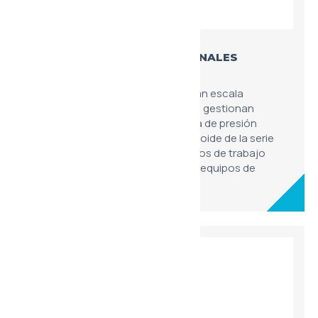
ELECTROVÁLVULAS DIRECCIONALES
MODULARES 4WE16
Diseñadas para aplicaciones de gran escala
(TN10/TN16), estas electroválvulas gestionan
caudales elevados con una pérdida de presión
mínima. El accionamiento por solenoide de la serie
4WE16 es robusto, permitiendo ciclos de trabajo
continuos en prensas hidráulicas y equipos de
elevación industrial.