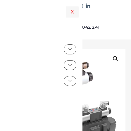
X
+51 975 042 241
Asesoría al: