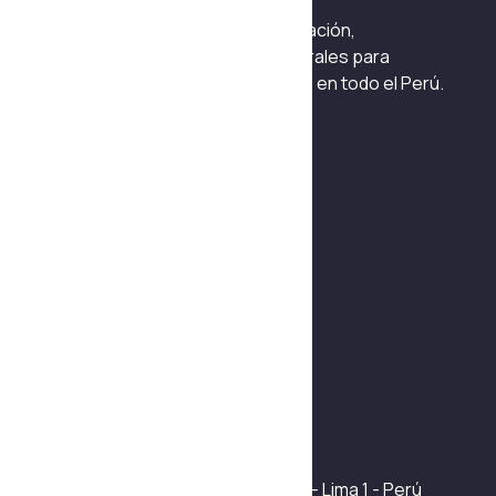
Ingeniería especializada en fabricación,
mantenimiento y soluciones integrales para
sistemas hidráulicos y neumáticos en todo el Perú.
Habla con un asesor
+51 975 042 241
Navegación
Quiénes Somos
Fabricación y Automatización
Reparación y mantenimiento
Productos
Certificaciones
Contáctanos
Mapa del sitio
Info de contacto
Jr. Ramón Cárcamo 565 Int. 144 - Lima 1 - Perú