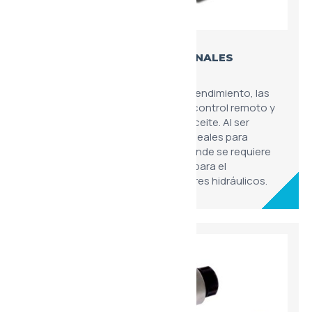
ELECTROVÁLVULAS DIRECCIONALES
MODULARES 4WE6
Equipadas con solenoides de alto rendimiento, las
electroválvulas 4WE6 permiten un control remoto y
automatizado de la dirección del aceite. Al ser
modulares y de tamaño TN6, son ideales para
bloques de válvulas compactos donde se requiere
una respuesta eléctrica inmediata para el
accionamiento de cilindros y motores hidráulicos.