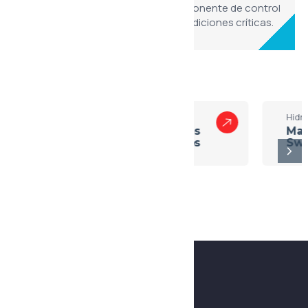
ingenierías que necesitan un componente de control
direccional de larga vida útil en condiciones críticas.
Otros Productos
Hidráulica
Hidráulica
Accesorios
Manómetros y
Hidráulicos
Switches