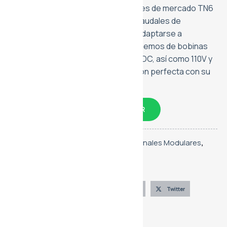
Nuestra oferta incluye los estándares de mercado TN6
(NG6) y TN10 (NG10), permitiendo caudales de
operación de hasta 120 l/min. Para adaptarse a
cualquier sistema de control, disponemos de bobinas
intercambiables en voltajes de 24V DC, así como 110V y
220V AC, asegurando una integración perfecta con su
tablero eléctrico o PLC.
CONVERSA CON UN ASESOR
Categorías:
Electroválvulas Direccionales Modulares
,
Hidráulica
Marca:
Hangshang
Compártelo
Facebook
LinkedIn
Twitter
Telegram