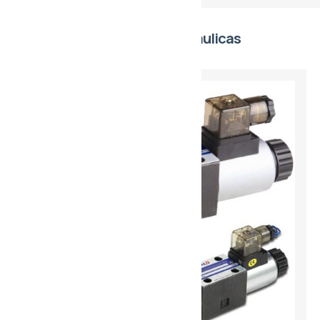
Línea de Electroválvulas Hidráulicas
Hanshang