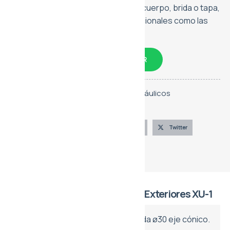
configuraciones con puertos en el cuerpo, brida o tapa,
adaptándose a estándares internacionales como las
normas Europea, Alemana y SAE.
CONVERSA CON UN ASESOR
Categorías:
Hidráulica
,
Motores Hidráulicos
Marca:
Vivoil
Compártelo
Facebook
LinkedIn
Twitter
Telegram
Línea de Motor de Engranajes Exteriores XU-1