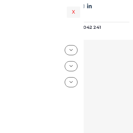
X
+51 975 042 241
Asesoría al: