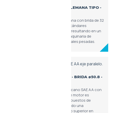
XU161 - MOTOR 'BH' NORMA ALEMANA TIPO -
BRIDA ø32 - CAÑA MOLIDA
Unidad fabricada bajo norma alemana con brida de 32
mm. Combina la robustez de los estándares
germanos con la precisión italiana, resultando en un
motor altamente confiable para maquinaria de
exportación y aplicaciones industriales pesadas.
XU168 - MOTOR 'SAE AA' TIPO - BRIDA ø50.8 -
EJE PARALELO
Configuración bajo estándar americano SAE AA con
brida de 50.8 mm y eje paralelo. Este motor es
fundamental para el mercado de repuestos de
maquinaria internacional, permitiendo una
sustitución directa y un rendimiento superior en