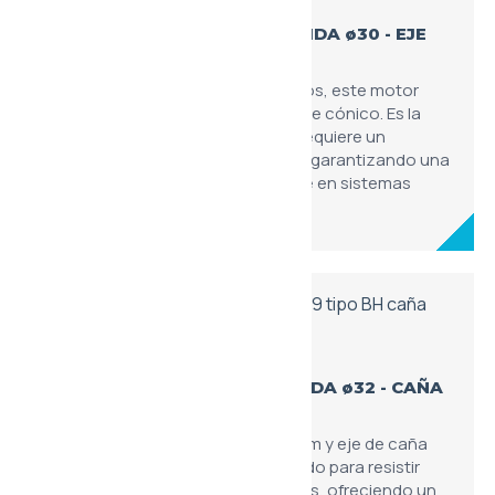
XU113 - NORMA EUROPEA - BRIDA ø30 - EJE
CÓNICO
Diseñado bajo estándares europeos, este motor
cuenta con una brida de 30 mm y eje cónico. Es la
opción ideal para maquinaria que requiere un
acoplamiento robusto y centrado, garantizando una
transferencia de potencia eficiente en sistemas
hidráulicos de precisión.
XU119 - MOTOR 'BH' TIPO - BRIDA ø32 - CAÑA
MOLIDA
Variante tipo 'BH' con brida de 32 mm y eje de caña
molida. Este modelo está optimizado para resistir
cargas axiales y radiales moderadas, ofreciendo un