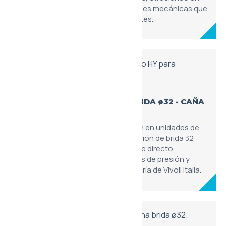
rendimiento estable en transmisiones mecánicas que
operan en ciclos de trabajo exigentes.
XU140 - MOTOR 'HY' TIPO - BRIDA ø32 - CAÑA
MOLIDA
Modelo específico para integración en unidades de
potencia hidráulicas. Su configuración de brida 32
mm y caña molida facilita el montaje directo,
manteniendo las altas prestaciones de presión y
caudal características de la ingeniería de Vivoil Italia.