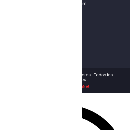
ventas1@destacoingenieros.com
Síguenos
Copyright © 2026 Destaco Ingenieros | Todos los
derechos reservados
Desarrollado por
AlexaNet