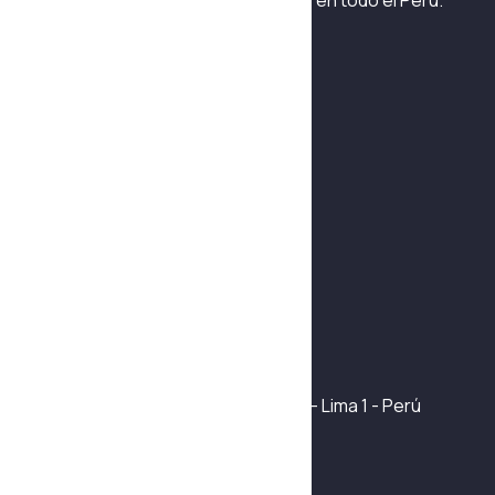
sistemas hidráulicos y neumáticos en todo el Perú.
Habla con un asesor
+51 975 042 241
Navegación
Quiénes Somos
Fabricación y Automatización
Reparación y mantenimiento
Productos
Certificaciones
Contáctanos
Mapa del sitio
Info de contacto
Jr. Ramón Cárcamo 565 Int. 144 - Lima 1 - Perú
+51 975 142 241
+51 953 109 752