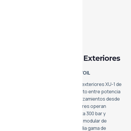
Hidráulica
Motor de Engranajes Exteriores
XU-1
MOTORES UNIDIRECCIONALES VIVOIL
La serie de motores de engranajes exteriores XU-1 de
Vivoil representa el equilibrio perfecto entre potencia
compacta y resistencia. Con desplazamientos desde
0.91 hasta 9.88 cm³/rev, estos motores operan
eficientemente a presiones de hasta 300 bar y
velocidades de 6000 rpm. Su diseño modular de
fabricación italiana permite una amplia gama de