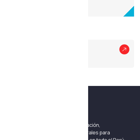
sistemas de alta presión.
Otros Productos
Hidráulica
Divisores de Caudal
Ingeniería especializada en fabricación,
mantenimiento y soluciones integrales para