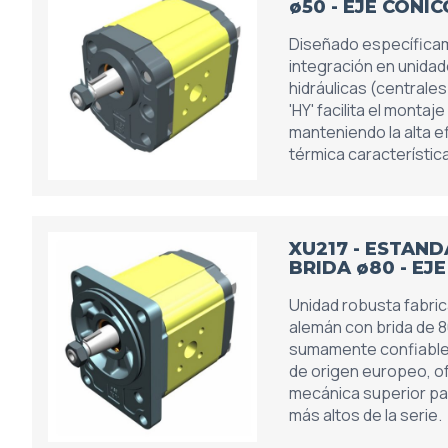
ø50 - EJE CÓNIC
Diseñado específica
integración en unida
hidráulicas (centrales
'HY' facilita el monta
manteniendo la alta ef
térmica característica
XU217 - ESTAN
BRIDA ø80 - EJ
Unidad robusta fabric
alemán con brida de 
sumamente confiable
de origen europeo, of
mecánica superior pa
más altos de la serie.