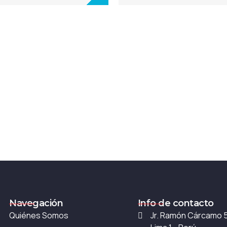
Navegación
Info de contacto
Quiénes Somos
Jr. Ramón Cárcamo 56