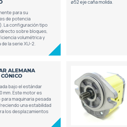
O
mente para su
des de potencia
). La configuración tipo
je directo sobre bloques,
iciencia volumétrica y
 de la serie XU-2.
DAR ALEMANA
E CÓNICO
ada bajo el estándar
80 mm. Este motor es
 para maquinaria pesada
reciendo una estabilidad
ra los desplazamientos