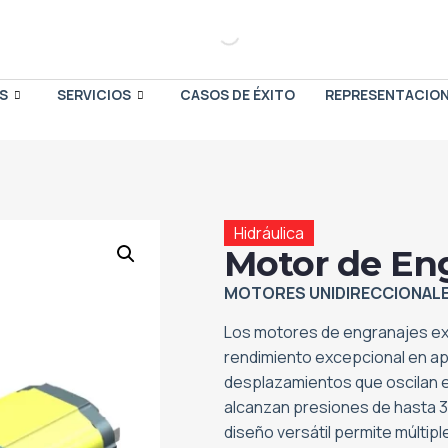
S
SERVICIOS
CASOS DE ÉXITO
REPRESENTACIO
Hidráulica
Motor de Eng
MOTORES UNIDIRECCIONALE
Los motores de engranajes ext
rendimiento excepcional en ap
desplazamientos que oscilan en
alcanzan presiones de hasta 3
diseño versátil permite múltip